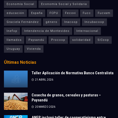
Economía Social
Economía Social y Solidaria
educación
España
FCPU
Fecovi
Fucc
Fucvam
Graciela Fernández
género
Inacoop
Incubacoop
Inefop
Intendencia de Montevideo
Internacional
llamados
Paysandú
Procoop
solidaridad
SíCoop
Uruguay
Vivienda
Últimas Noticias
Taller Aplicación de Normativa Banco Centralista
21 ABRIL 2026
Cosecha de granos, cereales y pasturas –
Paysandú
20 MARZO 2026
ANEP incluyó taller de cooperativismo entre