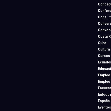
Concep
Confere
Consult
Convers
Convoca
Costa R
Cuba
Cultura
Cursos
Ecuado
Educac
Empleo
Empleo
Encuent
Enfoqu
España
Eventos