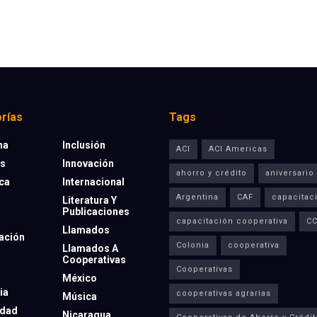
rías
Tags
na
Inclusión
ACI
ACI Americas
os
Innovación
ahorro y crédito
aniversario
eca
Internacional
Argentina
CAF
capacitac
Literatura Y
Publicaciones
capacitación cooperativa
C
Llamados
ación
Colonia
cooperativa
Llamados A
Cooperativas
Cooperativas
México
ia
cooperativas agrarias
Música
dad
Nicaragua