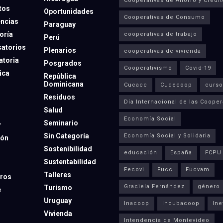
Cooperativas de Ahorro y Crédit
tos
Oportunidades
Cooperativas de Consumo
ncias
Paraguay
oría
cooperativas de trabajo
Perú
atorios
Plenarios
cooperativas de vivienda
toria
Posgrados
Cooperativismo
Covid-19
ica
República
Dominicana
Cucacc
Cudecoop
curso
Residuos
Día Internacional de las Cooper
Salud
Economía Social
Seminario
r
Sin Categoría
Economía Social y Solidaria
ión
Sostenibilidad
educación
España
FCPU
Sustentabilidad
Fecovi
Fucc
Fucvam
Talleres
ros
Graciela Fernández
género
Turismo
e
Uruguay
Inacoop
Incubacoop
Ine
Vivienda
Intendencia de Montevideo