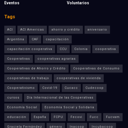
Eventos
Voluntarios
Tags
ACI
ACI Americas
ahorro y crédito
aniversario
Argentina
CAF
capacitación
capacitación cooperativa
CCU
Colonia
cooperativa
Cooperativas
cooperativas agrarias
Cooperativas de Ahorro y Crédito
Cooperativas de Consumo
cooperativas de trabajo
cooperativas de vivienda
Cooperativismo
Covid-19
Cucacc
Cudecoop
cursos
Día Internacional de las Cooperativas
Economía Social
Economía Social y Solidaria
educación
España
FCPU
Fecovi
Fucc
Fucvam
Graciela Fernández
género
Inacoop
Incubacoop