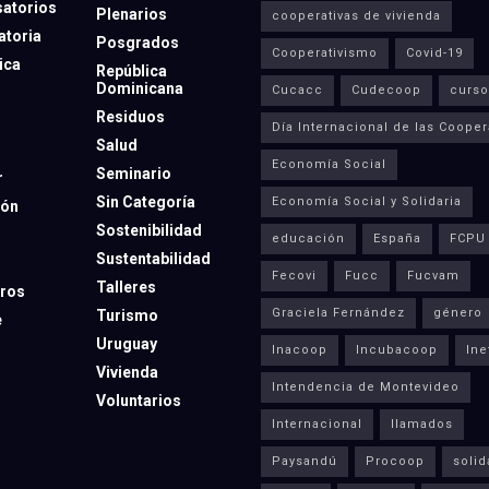
atorios
Plenarios
cooperativas de vivienda
toria
Posgrados
Cooperativismo
Covid-19
ica
República
Dominicana
Cucacc
Cudecoop
curso
Residuos
Día Internacional de las Cooper
Salud
Economía Social
Seminario
r
Sin Categoría
Economía Social y Solidaria
ión
Sostenibilidad
educación
España
FCPU
Sustentabilidad
Fecovi
Fucc
Fucvam
Talleres
ros
Graciela Fernández
género
Turismo
e
Uruguay
Inacoop
Incubacoop
Ine
Vivienda
Intendencia de Montevideo
Voluntarios
Internacional
llamados
Paysandú
Procoop
solid