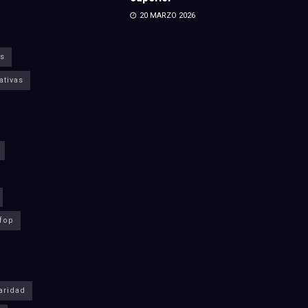
20 MARZO 2026
s
ativas
fop
aridad