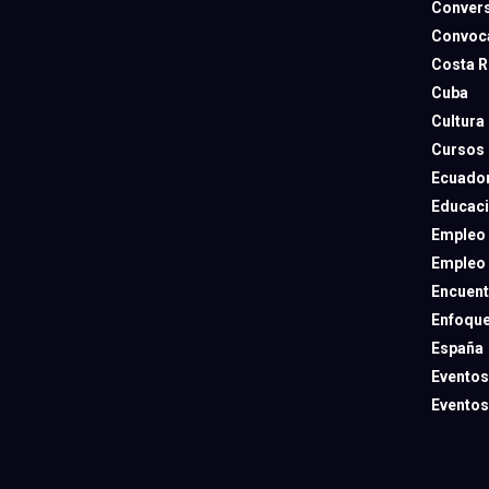
Convers
Convoca
Costa R
Cuba
Cultura
Cursos
Ecuado
Educac
Empleo
Empleo
Encuent
Enfoqu
España
Eventos
Eventos