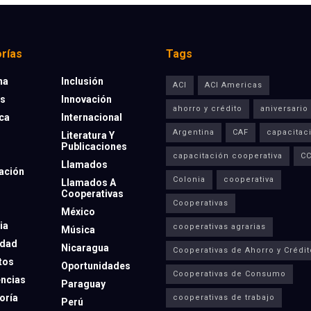
rías
Tags
na
Inclusión
ACI
ACI Americas
os
Innovación
ahorro y crédito
aniversario
eca
Internacional
Argentina
CAF
capacitac
Literatura Y
Publicaciones
capacitación cooperativa
C
Llamados
ación
Colonia
cooperativa
Llamados A
Cooperativas
Cooperativas
México
ia
cooperativas agrarias
Música
dad
Nicaragua
Cooperativas de Ahorro y Crédit
tos
Oportunidades
Cooperativas de Consumo
ncias
Paraguay
oría
cooperativas de trabajo
Perú