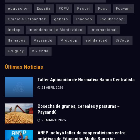
educación
España
FCPU
Fecovi
Fucc
Fucvam
Graciela Fernández
género
Inacoop
Incubacoop
Inefop
Intendencia de Montevideo
Internacional
llamados
Paysandú
Procoop
solidaridad
SíCoop
Uruguay
Vivienda
Últimas Noticias
Taller Aplicación de Normativa Banco Centralista
21 ABRIL 2026
Cosecha de granos, cereales y pasturas –
Paysandú
20 MARZO 2026
ANEP incluyó taller de cooperativismo entre
optativas de Educación Media Superior