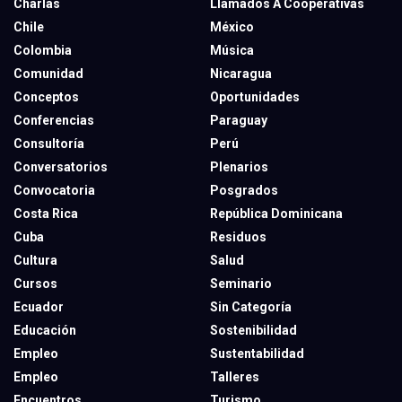
Charlas
Llamados A Cooperativas
Chile
México
Colombia
Música
Comunidad
Nicaragua
Conceptos
Oportunidades
Conferencias
Paraguay
Consultoría
Perú
Conversatorios
Plenarios
Convocatoria
Posgrados
Costa Rica
República Dominicana
Cuba
Residuos
Cultura
Salud
Cursos
Seminario
Ecuador
Sin Categoría
Educación
Sostenibilidad
Empleo
Sustentabilidad
Empleo
Talleres
Encuentros
Turismo