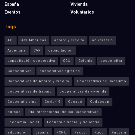
España
Vivienda
Eventos
Voluntarios
Tags
ACI
ACI Americas
ahorro y crédito
aniversario
Argentina
CAF
capacitación
capacitación cooperativa
CCU
Colonia
cooperativa
Cooperativas
cooperativas agrarias
Cooperativas de Ahorro y Crédito
Cooperativas de Consumo
cooperativas de trabajo
cooperativas de vivienda
Cooperativismo
Covid-19
Cucacc
Cudecoop
cursos
Día Internacional de las Cooperativas
Economía Social
Economía Social y Solidaria
educación
España
FCPU
Fecovi
Fucc
Fucvam