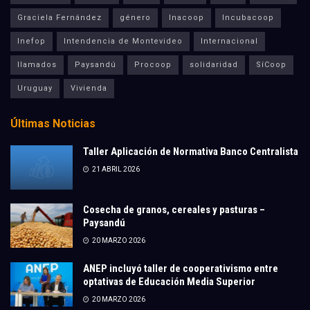
Graciela Fernández
género
Inacoop
Incubacoop
Inefop
Intendencia de Montevideo
Internacional
llamados
Paysandú
Procoop
solidaridad
SíCoop
Uruguay
Vivienda
Últimas Noticias
Taller Aplicación de Normativa Banco Centralista
21 ABRIL 2026
Cosecha de granos, cereales y pasturas –
Paysandú
20 MARZO 2026
ANEP incluyó taller de cooperativismo entre
optativas de Educación Media Superior
20 MARZO 2026