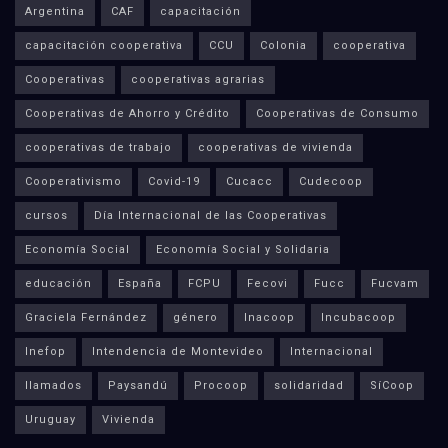
Argentina
CAF
capacitación
capacitación cooperativa
CCU
Colonia
cooperativa
Cooperativas
cooperativas agrarias
Cooperativas de Ahorro y Crédito
Cooperativas de Consumo
cooperativas de trabajo
cooperativas de vivienda
Cooperativismo
Covid-19
Cucacc
Cudecoop
cursos
Día Internacional de las Cooperativas
Economía Social
Economía Social y Solidaria
educación
España
FCPU
Fecovi
Fucc
Fucvam
Graciela Fernández
género
Inacoop
Incubacoop
Inefop
Intendencia de Montevideo
Internacional
llamados
Paysandú
Procoop
solidaridad
SíCoop
Uruguay
Vivienda