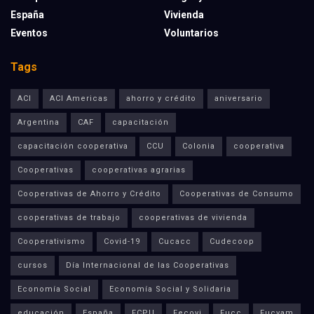
España
Vivienda
Eventos
Voluntarios
Tags
ACI
ACI Americas
ahorro y crédito
aniversario
Argentina
CAF
capacitación
capacitación cooperativa
CCU
Colonia
cooperativa
Cooperativas
cooperativas agrarias
Cooperativas de Ahorro y Crédito
Cooperativas de Consumo
cooperativas de trabajo
cooperativas de vivienda
Cooperativismo
Covid-19
Cucacc
Cudecoop
cursos
Día Internacional de las Cooperativas
Economía Social
Economía Social y Solidaria
educación
España
FCPU
Fecovi
Fucc
Fucvam