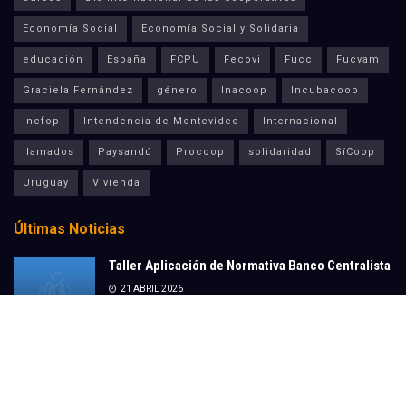
Economía Social
Economía Social y Solidaria
educación
España
FCPU
Fecovi
Fucc
Fucvam
Graciela Fernández
género
Inacoop
Incubacoop
Inefop
Intendencia de Montevideo
Internacional
llamados
Paysandú
Procoop
solidaridad
SíCoop
Uruguay
Vivienda
Últimas Noticias
Taller Aplicación de Normativa Banco Centralista
21 ABRIL 2026
Cosecha de granos, cereales y pasturas –
Paysandú
20 MARZO 2026