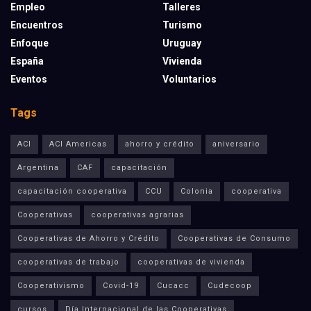
Empleo
Talleres
Encuentros
Turismo
Enfoque
Uruguay
España
Vivienda
Eventos
Voluntarios
Tags
ACI
ACI Americas
ahorro y crédito
aniversario
Argentina
CAF
capacitación
capacitación cooperativa
CCU
Colonia
cooperativa
Cooperativas
cooperativas agrarias
Cooperativas de Ahorro y Crédito
Cooperativas de Consumo
cooperativas de trabajo
cooperativas de vivienda
Cooperativismo
Covid-19
Cucacc
Cudecoop
cursos
Día Internacional de las Cooperativas