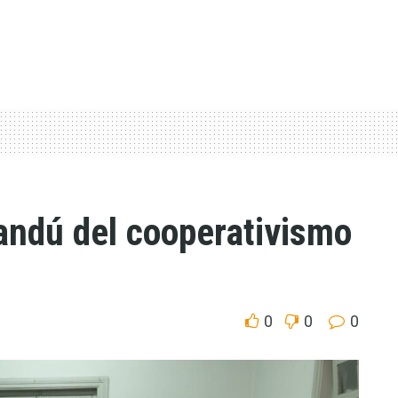
andú del cooperativismo
0
0
0