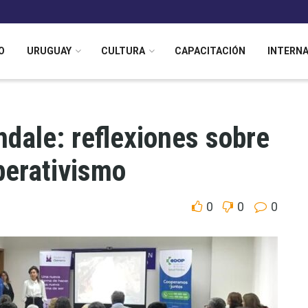
O
URUGUAY
CULTURA
CAPACITACIÓN
INTERN
dale: reflexiones sobre
perativismo
0
0
0