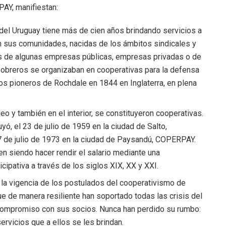
AY, manifiestan:
el Uruguay tiene más de cien años brindando servicios a
 sus comunidades, nacidas de los ámbitos sindicales y
os de algunas empresas públicas, empresas privadas o de
obreros se organizaban en cooperativas para la defensa
 los pioneros de Rochdale en 1844 en Inglaterra, en plena
eo y también en el interior, se constituyeron
c
ooperativas.
uy
ó, el 23 de julio de 1959
en la ciudad de Salto,
27 de julio de 1973
en la ciudad de Paysandú, COPERPAY.
en siendo hacer rendir el salario mediante una
cipativa a través de los siglos XIX, XX y XXI
.
o la vigencia de los postulados del cooperativismo de
e de manera resiliente han soportado todas las crisis del
l compromiso con sus socios. Nunca han perdido su rumbo:
ervicios que a ellos se les brindan.