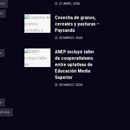
ión
21 ABRIL 2026
CU
Cosecha de granos,
cereales y pasturas –
Paysandú
20 MARZO 2026
ANEP incluyó taller
o
de cooperativismo
entre optativas de
Educación Media
Superior
20 MARZO 2026
s
ativas