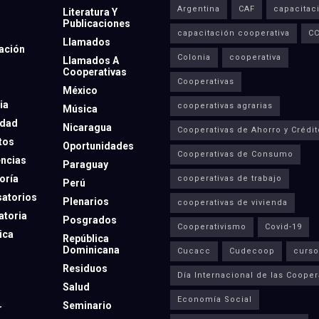
Argentina
CAF
capacitac
Literatura Y
Publicaciones
capacitación cooperativa
C
Llamados
ación
Colonia
cooperativa
Llamados A
Cooperativas
Cooperativas
México
ia
cooperativas agrarias
Música
dad
Nicaragua
Cooperativas de Ahorro y Crédit
tos
Oportunidades
Cooperativas de Consumo
ncias
Paraguay
oría
cooperativas de trabajo
Perú
atorios
Plenarios
cooperativas de vivienda
toria
Posgrados
Cooperativismo
Covid-19
ica
República
Dominicana
Cucacc
Cudecoop
curso
Residuos
Día Internacional de las Cooper
Salud
Economía Social
Seminario
r