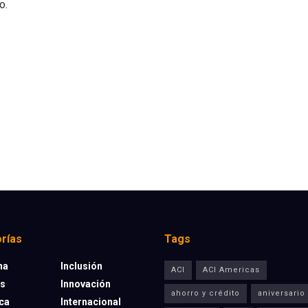
o.
rías
Tags
na
Inclusión
ACI
ACI Americas
os
Innovación
ahorro y crédito
aniversario
eca
Internacional