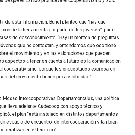
ea de que el Estado promueva el cooperativismo y sólo
ir de esta información, Burjel planteó que “hay que
piación de la herramienta por parte de los jóvenes”, pues
tasas de desconocimiento. “Hay un montón de preguntas
 jóvenes que no contestan, y entendemos que eso tiene
sobre el movimiento y en las valoraciones que pueden
los aspectos a tener en cuenta a futuro es la comunicación
o al cooperativismo, porque los encuestados expresaron
sos del movimiento tienen poca visibilidad”.
s Mesas Intercooperativas Departamentales, una política
l que lleva adelante Cudecoop con apoyo técnico y
licó, el plan “está instalado en distintos departamentos
o un espacio de encuentro, de intercooperación y también
operativas en el territorio”.