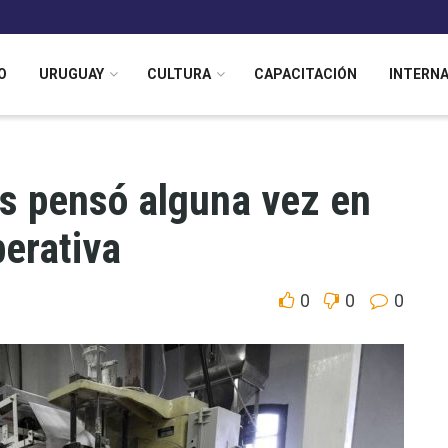
O
URUGUAY
CULTURA
CAPACITACIÓN
INTERN
s pensó alguna vez en
erativa
0
0
0