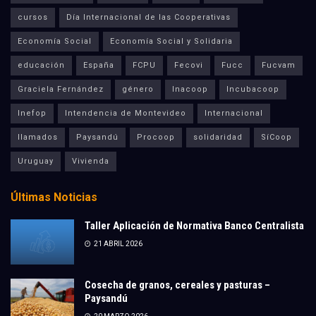
cursos
Día Internacional de las Cooperativas
Economía Social
Economía Social y Solidaria
educación
España
FCPU
Fecovi
Fucc
Fucvam
Graciela Fernández
género
Inacoop
Incubacoop
Inefop
Intendencia de Montevideo
Internacional
llamados
Paysandú
Procoop
solidaridad
SíCoop
Uruguay
Vivienda
Últimas Noticias
Taller Aplicación de Normativa Banco Centralista
21 ABRIL 2026
Cosecha de granos, cereales y pasturas –
Paysandú