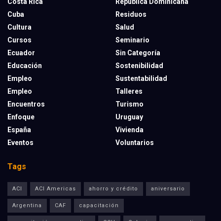
Costa Rica
República Dominicana
Cuba
Residuos
Cultura
Salud
Cursos
Seminario
Ecuador
Sin Categoría
Educación
Sostenibilidad
Empleo
Sustentabilidad
Empleo
Talleres
Encuentros
Turismo
Enfoque
Uruguay
España
Vivienda
Eventos
Voluntarios
Tags
ACI
ACI Americas
ahorro y crédito
aniversario
Argentina
CAF
capacitación