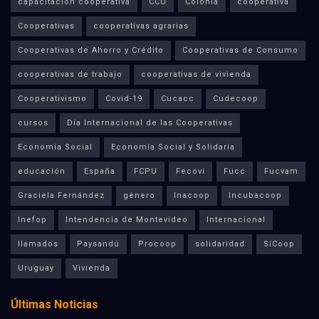
capacitación cooperativa
CCU
Colonia
cooperativa
Cooperativas
cooperativas agrarias
Cooperativas de Ahorro y Crédito
Cooperativas de Consumo
cooperativas de trabajo
cooperativas de vivienda
Cooperativismo
Covid-19
Cucacc
Cudecoop
cursos
Día Internacional de las Cooperativas
Economía Social
Economía Social y Solidaria
educación
España
FCPU
Fecovi
Fucc
Fucvam
Graciela Fernández
género
Inacoop
Incubacoop
Inefop
Intendencia de Montevideo
Internacional
llamados
Paysandú
Procoop
solidaridad
SíCoop
Uruguay
Vivienda
Últimas Noticias