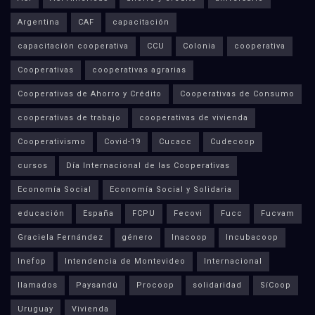
Argentina
CAF
capacitación
capacitación cooperativa
CCU
Colonia
cooperativa
Cooperativas
cooperativas agrarias
Cooperativas de Ahorro y Crédito
Cooperativas de Consumo
cooperativas de trabajo
cooperativas de vivienda
Cooperativismo
Covid-19
Cucacc
Cudecoop
cursos
Día Internacional de las Cooperativas
Economía Social
Economía Social y Solidaria
educación
España
FCPU
Fecovi
Fucc
Fucvam
Graciela Fernández
género
Inacoop
Incubacoop
Inefop
Intendencia de Montevideo
Internacional
llamados
Paysandú
Procoop
solidaridad
SíCoop
Uruguay
Vivienda