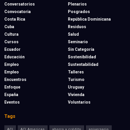
Conversatorios
Plenarios
Convocatoria
Posgrados
Costa Rica
República Dominicana
Cuba
Residuos
Cultura
Salud
Cursos
Seminario
Ecuador
Sin Categoría
Educación
Sostenibilidad
Empleo
Sustentabilidad
Empleo
Talleres
Encuentros
Turismo
Enfoque
Uruguay
España
Vivienda
Eventos
Voluntarios
Tags
ACI
ACI Americas
ahorro y crédito
aniversario