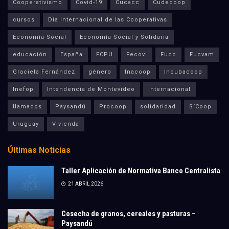
Cooperativismo
Covid-19
Cucacc
Cudecoop
cursos
Día Internacional de las Cooperativas
Economía Social
Economía Social y Solidaria
educación
España
FCPU
Fecovi
Fucc
Fucvam
Graciela Fernández
género
Inacoop
Incubacoop
Inefop
Intendencia de Montevideo
Internacional
llamados
Paysandú
Procoop
solidaridad
SíCoop
Uruguay
Vivienda
Últimas Noticias
Taller Aplicación de Normativa Banco Centralista
21 ABRIL 2026
Cosecha de granos, cereales y pasturas –
Paysandú