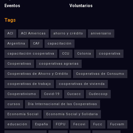
Eventos
Voluntarios
Tags
ACI
ACI Americas
ahorro y crédito
aniversario
Argentina
CAF
capacitación
capacitación cooperativa
CCU
Colonia
cooperativa
Cooperativas
cooperativas agrarias
Cooperativas de Ahorro y Crédito
Cooperativas de Consumo
cooperativas de trabajo
cooperativas de vivienda
Cooperativismo
Covid-19
Cucacc
Cudecoop
cursos
Día Internacional de las Cooperativas
Economía Social
Economía Social y Solidaria
educación
España
FCPU
Fecovi
Fucc
Fucvam