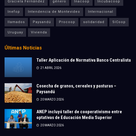
Graciela Fernández
género
Inacoop
Incubacoop
Inefop
Intendencia de Montevideo
Internacional
llamados
Paysandú
Procoop
solidaridad
SíCoop
Uruguay
Vivienda
Últimas Noticias
Taller Aplicación de Normativa Banco Centralista
21 ABRIL 2026
Cosecha de granos, cereales y pasturas –
Paysandú
20 MARZO 2026
ANEP incluyó taller de cooperativismo entre
optativas de Educación Media Superior
20 MARZO 2026