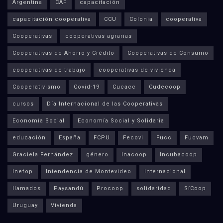
Argentina
CAF
capacitación
capacitación cooperativa
CCU
Colonia
cooperativa
Cooperativas
cooperativas agrarias
Cooperativas de Ahorro y Crédito
Cooperativas de Consumo
cooperativas de trabajo
cooperativas de vivienda
Cooperativismo
Covid-19
Cucacc
Cudecoop
cursos
Día Internacional de las Cooperativas
Economía Social
Economía Social y Solidaria
educación
España
FCPU
Fecovi
Fucc
Fucvam
Graciela Fernández
género
Inacoop
Incubacoop
Inefop
Intendencia de Montevideo
Internacional
llamados
Paysandú
Procoop
solidaridad
SíCoop
Uruguay
Vivienda