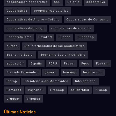
capacitación cooperativa
CCU
Colonia
cooperativa
Cooperativas
cooperativas agrarias
Cooperativas de Ahorro y Crédito
Cooperativas de Consumo
cooperativas de trabajo
cooperativas de vivienda
Cooperativismo
Covid-19
Cucacc
Cudecoop
cursos
Día Internacional de las Cooperativas
Economía Social
Economía Social y Solidaria
educación
España
FCPU
Fecovi
Fucc
Fucvam
Graciela Fernández
género
Inacoop
Incubacoop
Inefop
Intendencia de Montevideo
Internacional
llamados
Paysandú
Procoop
solidaridad
SíCoop
Uruguay
Vivienda
Últimas Noticias