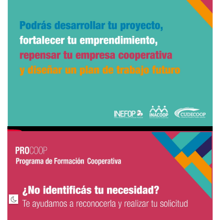
Nacional del Cooperativismo (INACOOP) y cuenta con la
participación de la Confederación Uruguaya de Entidades
Cooperativas (CUDECOOP) como socio estratégico.
Video explicativo para presentar la solicitud:
fuente:
www.inacoop.org.uy
Tags:
Cooperativas
Inacoop
Procoop