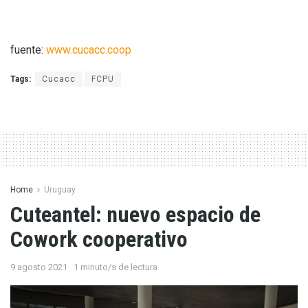
fuente:
www.cucacc.coop
Tags:
Cucacc
FCPU
Home
Uruguay
Cuteantel: nuevo espacio de
Cowork cooperativo
9 agosto 2021
1 minuto/s de lectura