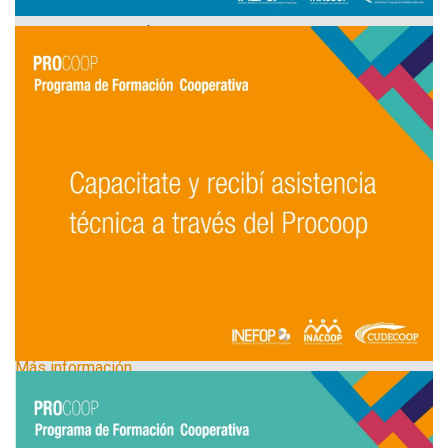
El tope establecido por cooperativa u organización
beneficiaria es de $ 120.000 de fondos Procoop en el
período del convenio. En esta ocasión se trata de
proyectos que deben culminar su proceso de capacitación
o asistencia técnica, antes del 30 de noviembre, por eso
motivamos a quienes quieran aprovechar esta oportunidad
a que se inscriban cuanto antes.
Para que el proceso sea fluido, en el caso de que no tengas
total claridad sobre la posible necesidad de tu cooperativa,
te ayudamos a reconocerla y realizar tu solicitud
poniéndote en contacto con nosotros.
Formulario de inscripción
Más información
Este acuerdo es promovido por el Instituto Nacional de
Empleo y Formación Profesional (INEFOP) y el Instituto