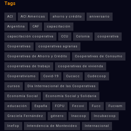
Tags
ACI
ACI Americas
ahorro y crédito
aniversario
Argentina
CAF
capacitación
capacitación cooperativa
CCU
Colonia
cooperativa
Cooperativas
cooperativas agrarias
Cooperativas de Ahorro y Crédito
Cooperativas de Consumo
cooperativas de trabajo
cooperativas de vivienda
Cooperativismo
Covid-19
Cucacc
Cudecoop
cursos
Día Internacional de las Cooperativas
Economía Social
Economía Social y Solidaria
educación
España
FCPU
Fecovi
Fucc
Fucvam
Graciela Fernández
género
Inacoop
Incubacoop
Inefop
Intendencia de Montevideo
Internacional