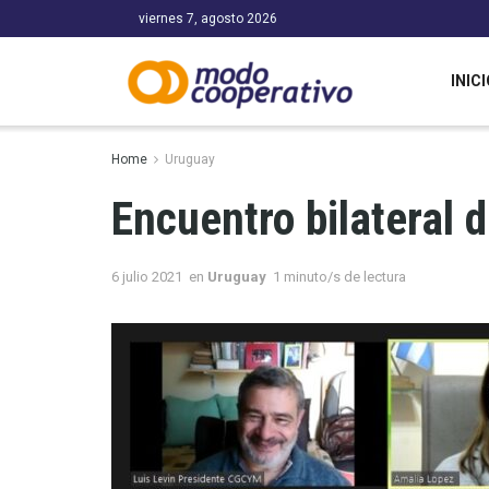
viernes 7, agosto 2026
INICI
Home
Uruguay
Encuentro bilateral
6 julio 2021
en
Uruguay
1 minuto/s de lectura