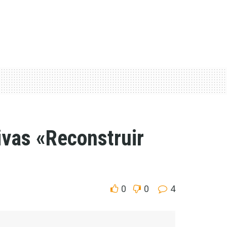
ivas «Reconstruir
0
0
4