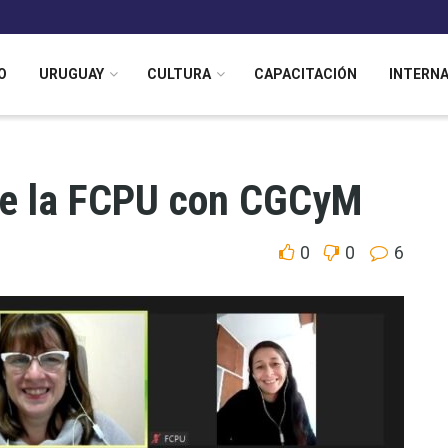
O
URUGUAY
CULTURA
CAPACITACIÓN
INTERN
 de la FCPU con CGCyM
0
0
6