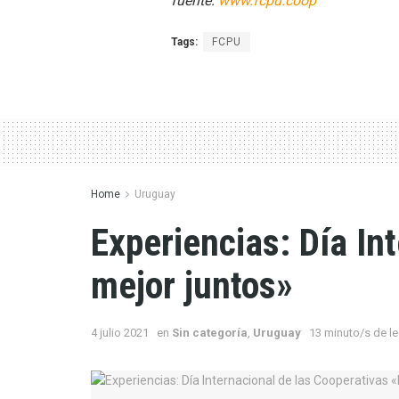
fuente:
www.fcpu.coop
Tags:
FCPU
Home
Uruguay
Experiencias: Día In
mejor juntos»
4 julio 2021
en
Sin categoría
,
Uruguay
13 minuto/s de le