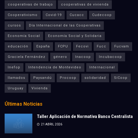
cooperativas de trabajo
cooperativas de vivienda
Cooperativismo
Covid-19
Cucacc
Cudecoop
cursos
Día Internacional de las Cooperativas
Economía Social
Economía Social y Solidaria
educación
España
FCPU
Fecovi
Fucc
Fucvam
Graciela Fernández
género
Inacoop
Incubacoop
Inefop
Intendencia de Montevideo
Internacional
llamados
Paysandú
Procoop
solidaridad
SíCoop
Uruguay
Vivienda
Últimas Noticias
Taller Aplicación de Normativa Banco Centralista
21 ABRIL 2026