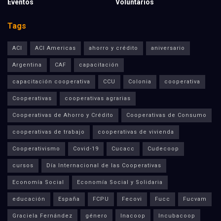
Eventos
Voluntarios
Tags
ACI
ACI Americas
ahorro y crédito
aniversario
Argentina
CAF
capacitación
capacitación cooperativa
CCU
Colonia
cooperativa
Cooperativas
cooperativas agrarias
Cooperativas de Ahorro y Crédito
Cooperativas de Consumo
cooperativas de trabajo
cooperativas de vivienda
Cooperativismo
Covid-19
Cucacc
Cudecoop
cursos
Día Internacional de las Cooperativas
Economía Social
Economía Social y Solidaria
educación
España
FCPU
Fecovi
Fucc
Fucvam
Graciela Fernández
género
Inacoop
Incubacoop