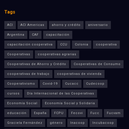
Tags
ACI
ACI Americas
ahorro y crédito
aniversario
Argentina
CAF
capacitación
capacitación cooperativa
CCU
Colonia
cooperativa
Cooperativas
cooperativas agrarias
Cooperativas de Ahorro y Crédito
Cooperativas de Consumo
cooperativas de trabajo
cooperativas de vivienda
Cooperativismo
Covid-19
Cucacc
Cudecoop
cursos
Día Internacional de las Cooperativas
Economía Social
Economía Social y Solidaria
educación
España
FCPU
Fecovi
Fucc
Fucvam
Graciela Fernández
género
Inacoop
Incubacoop