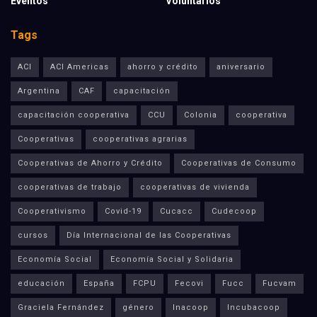
Eventos
Voluntarios
Tags
ACI
ACI Americas
ahorro y crédito
aniversario
Argentina
CAF
capacitación
capacitación cooperativa
CCU
Colonia
cooperativa
Cooperativas
cooperativas agrarias
Cooperativas de Ahorro y Crédito
Cooperativas de Consumo
cooperativas de trabajo
cooperativas de vivienda
Cooperativismo
Covid-19
Cucacc
Cudecoop
cursos
Día Internacional de las Cooperativas
Economía Social
Economía Social y Solidaria
educación
España
FCPU
Fecovi
Fucc
Fucvam
Graciela Fernández
género
Inacoop
Incubacoop