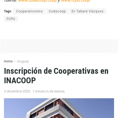
fuente:
www.cudecoop.coop
y
www.fcpu.coop
Tags:
Cooperativismo
Cudecoop
Dr Tabaré Vázquez
FCPU
Home
Uruguay
Inscripción de Cooperativas en
INACOOP
5 diciembre 2020
1 minuto/s de lectura