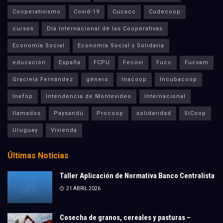
Cooperativismo
Covid-19
Cucacc
Cudecoop
cursos
Día Internacional de las Cooperativas
Economía Social
Economía Social y Solidaria
educación
España
FCPU
Fecovi
Fucc
Fucvam
Graciela Fernández
género
Inacoop
Incubacoop
Inefop
Intendencia de Montevideo
Internacional
llamados
Paysandú
Procoop
solidaridad
SíCoop
Uruguay
Vivienda
Últimas Noticias
Taller Aplicación de Normativa Banco Centralista
21 ABRIL 2026
Cosecha de granos, cereales y pasturas –