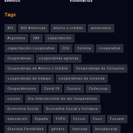
Eventos
Voluntarios
Tags
ACI
ACI Americas
ahorro y crédito
aniversario
Argentina
CAF
capacitación
capacitación cooperativa
CCU
Colonia
cooperativa
Cooperativas
cooperativas agrarias
Cooperativas de Ahorro y Crédito
Cooperativas de Consumo
cooperativas de trabajo
cooperativas de vivienda
Cooperativismo
Covid-19
Cucacc
Cudecoop
cursos
Día Internacional de las Cooperativas
Economía Social
Economía Social y Solidaria
educación
España
FCPU
Fecovi
Fucc
Fucvam
Graciela Fernández
género
Inacoop
Incubacoop