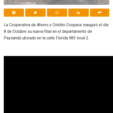
La Cooperativa de Ahorro y Crédito Coopace inauguró el día
8 de Octubre su nueva filial en el departamento de
Paysandú ubicado en la calle Florida 983 local 2.