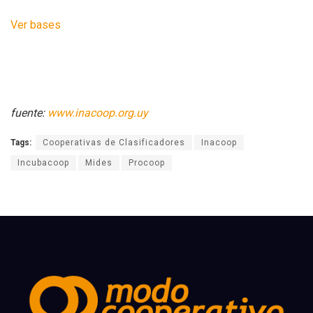
Ver bases
fuente:
www.inacoop.org.uy
Tags:
Cooperativas de Clasificadores
Inacoop
Incubacoop
Mides
Procoop