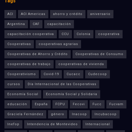
Tags
ACI
ACI Americas
ahorro y crédito
aniversario
Argentina
CAF
capacitación
capacitación cooperativa
CCU
Colonia
cooperativa
Cooperativas
cooperativas agrarias
Cooperativas de Ahorro y Crédito
Cooperativas de Consumo
cooperativas de trabajo
cooperativas de vivienda
Cooperativismo
Covid-19
Cucacc
Cudecoop
cursos
Día Internacional de las Cooperativas
Economía Social
Economía Social y Solidaria
educación
España
FCPU
Fecovi
Fucc
Fucvam
Graciela Fernández
género
Inacoop
Incubacoop
Inefop
Intendencia de Montevideo
Internacional