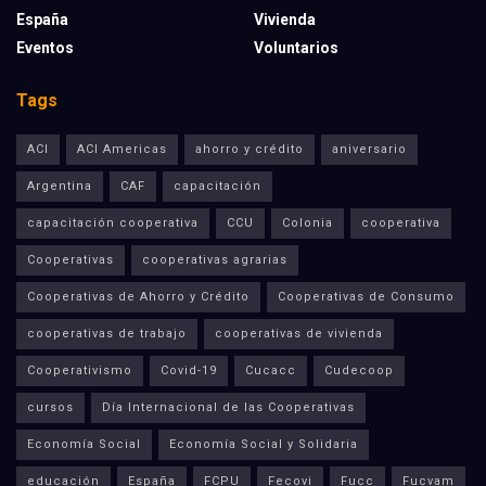
España
Vivienda
Eventos
Voluntarios
Tags
ACI
ACI Americas
ahorro y crédito
aniversario
Argentina
CAF
capacitación
capacitación cooperativa
CCU
Colonia
cooperativa
Cooperativas
cooperativas agrarias
Cooperativas de Ahorro y Crédito
Cooperativas de Consumo
cooperativas de trabajo
cooperativas de vivienda
Cooperativismo
Covid-19
Cucacc
Cudecoop
cursos
Día Internacional de las Cooperativas
Economía Social
Economía Social y Solidaria
educación
España
FCPU
Fecovi
Fucc
Fucvam