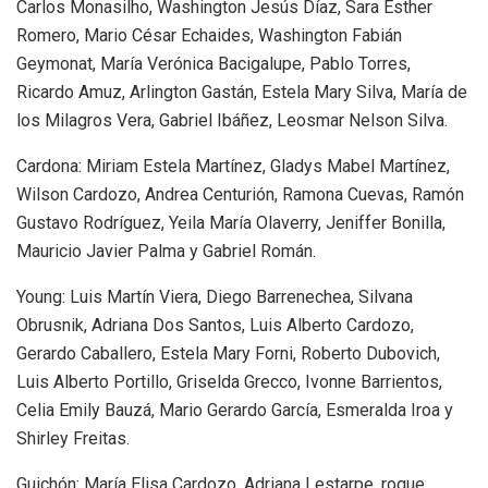
Carlos Monasilho, Washington Jesús Díaz, Sara Esther
Romero, Mario César Echaides, Washington Fabián
Geymonat, María Verónica Bacigalupe, Pablo Torres,
Ricardo Amuz, Arlington Gastán, Estela Mary Silva, María de
los Milagros Vera, Gabriel Ibáñez, Leosmar Nelson Silva.
Cardona: Miriam Estela Martínez, Gladys Mabel Martínez,
Wilson Cardozo, Andrea Centurión, Ramona Cuevas, Ramón
Gustavo Rodríguez, Yeila María Olaverry, Jeniffer Bonilla,
Mauricio Javier Palma y Gabriel Román.
Young: Luis Martín Viera, Diego Barrenechea, Silvana
Obrusnik, Adriana Dos Santos, Luis Alberto Cardozo,
Gerardo Caballero, Estela Mary Forni, Roberto Dubovich,
Luis Alberto Portillo, Griselda Grecco, Ivonne Barrientos,
Celia Emily Bauzá, Mario Gerardo García, Esmeralda Iroa y
Shirley Freitas.
Guichón: María Elisa Cardozo, Adriana Lestarpe, roque