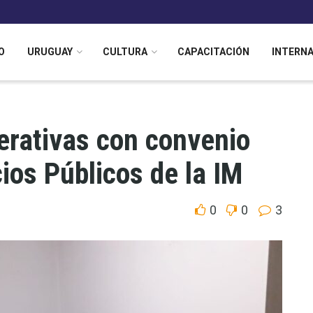
O
URUGUAY
CULTURA
CAPACITACIÓN
INTERN
perativas con convenio
cios Públicos de la IM
0
0
3