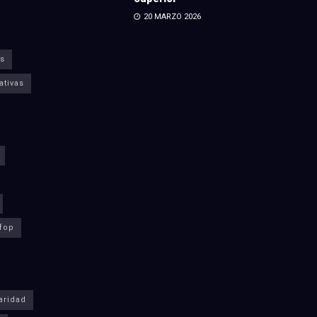
20 MARZO 2026
s
ativas
fop
aridad