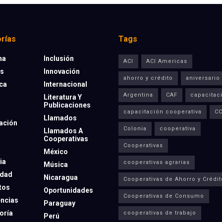
rías
Tags
na
Inclusión
ACI
ACI Americas
os
Innovación
ahorro y crédito
aniversario
eca
Internacional
Argentina
CAF
capacitac
Literatura Y
Publicaciones
capacitación cooperativa
C
Llamados
ación
Colonia
cooperativa
Llamados A
Cooperativas
Cooperativas
México
ia
cooperativas agrarias
Música
dad
Nicaragua
Cooperativas de Ahorro y Crédit
tos
Oportunidades
Cooperativas de Consumo
ncias
Paraguay
oría
cooperativas de trabajo
Perú