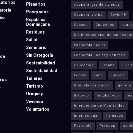
atorios
Plenarios
cooperativas de vivienda
toria
Posgrados
Cooperativismo
Covid-19
ica
República
Dominicana
Cucacc
Cudecoop
curso
Residuos
Día Internacional de las Cooper
Salud
Economía Social
Seminario
r
Sin Categoría
Economía Social y Solidaria
ión
Sostenibilidad
educación
España
FCPU
Sustentabilidad
Fecovi
Fucc
Fucvam
Talleres
ros
Graciela Fernández
género
Turismo
e
Uruguay
Inacoop
Incubacoop
Ine
Vivienda
Intendencia de Montevideo
Voluntarios
Internacional
llamados
Paysandú
Procoop
solid