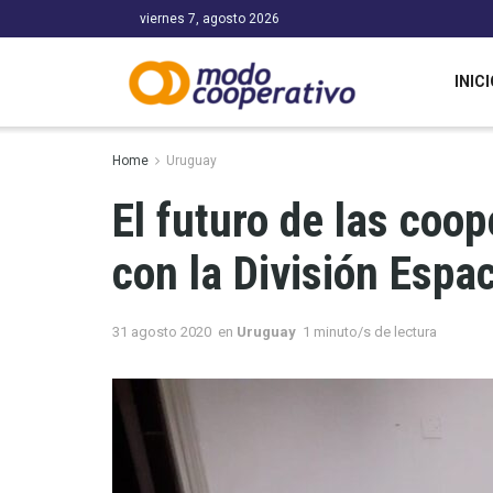
viernes 7, agosto 2026
INICI
Home
Uruguay
El futuro de las coo
con la División Espa
31 agosto 2020
en
Uruguay
1 minuto/s de lectura