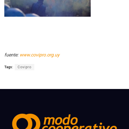
fuente:
www.covipro.org.uy
Tags:
Covipro