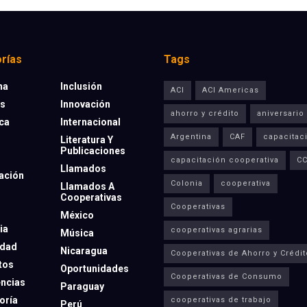
rías
Tags
na
Inclusión
ACI
ACI Americas
os
Innovación
ahorro y crédito
aniversario
eca
Internacional
Argentina
CAF
capacitac
Literatura Y
Publicaciones
capacitación cooperativa
C
Llamados
ación
Colonia
cooperativa
Llamados A
Cooperativas
Cooperativas
México
ia
cooperativas agrarias
Música
dad
Nicaragua
Cooperativas de Ahorro y Crédit
tos
Oportunidades
Cooperativas de Consumo
ncias
Paraguay
oría
cooperativas de trabajo
Perú