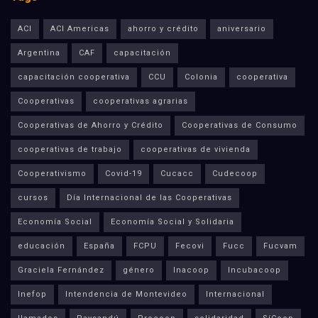
ACI
ACI Americas
ahorro y crédito
aniversario
Argentina
CAF
capacitación
capacitación cooperativa
CCU
Colonia
cooperativa
Cooperativas
cooperativas agrarias
Cooperativas de Ahorro y Crédito
Cooperativas de Consumo
cooperativas de trabajo
cooperativas de vivienda
Cooperativismo
Covid-19
Cucacc
Cudecoop
cursos
Día Internacional de las Cooperativas
Economía Social
Economía Social y Solidaria
educación
España
FCPU
Fecovi
Fucc
Fucvam
Graciela Fernández
género
Inacoop
Incubacoop
Inefop
Intendencia de Montevideo
Internacional