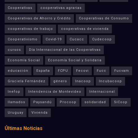
Cooperativas
cooperativas agrarias
Cooperativas de Ahorro y Crédito
Cooperativas de Consumo
cooperativas de trabajo
cooperativas de vivienda
Cooperativismo
Covid-19
Cucacc
Cudecoop
cursos
Día Internacional de las Cooperativas
Economía Social
Economía Social y Solidaria
educación
España
FCPU
Fecovi
Fucc
Fucvam
Graciela Fernández
género
Inacoop
Incubacoop
Inefop
Intendencia de Montevideo
Internacional
llamados
Paysandú
Procoop
solidaridad
SíCoop
Uruguay
Vivienda
Últimas Noticias