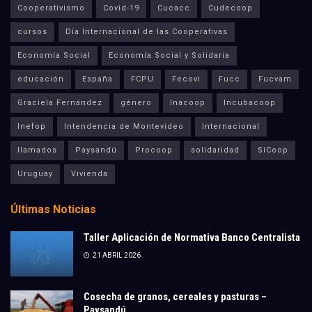
Cooperativismo
Covid-19
Cucacc
Cudecoop
cursos
Día Internacional de las Cooperativas
Economía Social
Economía Social y Solidaria
educación
España
FCPU
Fecovi
Fucc
Fucvam
Graciela Fernández
género
Inacoop
Incubacoop
Inefop
Intendencia de Montevideo
Internacional
llamados
Paysandú
Procoop
solidaridad
SíCoop
Uruguay
Vivienda
Últimas Noticias
Taller Aplicación de Normativa Banco Centralista
21 ABRIL 2026
Cosecha de granos, cereales y pasturas –
Paysandú