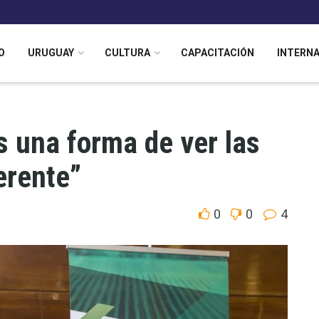
O
URUGUAY
CULTURA
CAPACITACIÓN
INTERN
s una forma de ver las
erente”
0
0
4