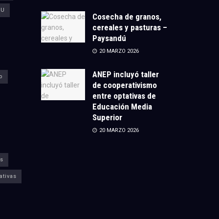
CU
Cosecha de granos,
cereales y pasturas –
Paysandú
20 MARZO 2026
ANEP incluyó taller
o
de cooperativismo
entre optativas de
Educación Media
Superior
20 MARZO 2026
s
ativas