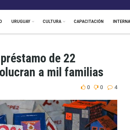
O
URUGUAY
CULTURA
CAPACITACIÓN
INTERN
 préstamo de 22
olucran a mil familias
0
0
4