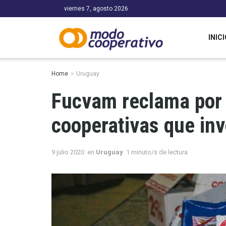
viernes 7, agosto 2026
INICI
Home
Uruguay
Fucvam reclama por
cooperativas que inv
9 julio 2020
en
Uruguay
1 minuto/s de lectura