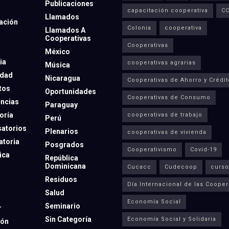
Publicaciones
capacitación cooperativa
C
Llamados
ación
Colonia
cooperativa
Llamados A
Cooperativas
Cooperativas
México
ia
cooperativas agrarias
Música
dad
Nicaragua
Cooperativas de Ahorro y Crédit
tos
Oportunidades
Cooperativas de Consumo
ncias
Paraguay
oría
cooperativas de trabajo
Perú
atorios
Plenarios
cooperativas de vivienda
toria
Posgrados
Cooperativismo
Covid-19
ica
República
Dominicana
Cucacc
Cudecoop
curso
Residuos
Día Internacional de las Cooper
Salud
Economía Social
Seminario
r
Sin Categoría
Economía Social y Solidaria
ión