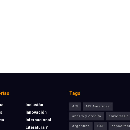
rías
Tags
na
Inclusión
ACI
ACI Americas
os
Innovación
ahorro y crédito
aniversario
eca
Internacional
Argentina
CAF
capacitac
Literatura Y