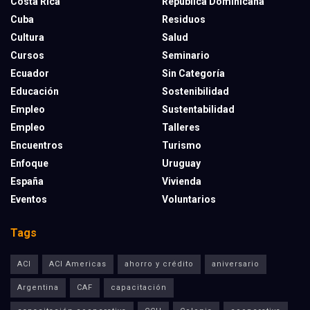
Costa Rica
República Dominicana
Cuba
Residuos
Cultura
Salud
Cursos
Seminario
Ecuador
Sin Categoría
Educación
Sostenibilidad
Empleo
Sustentabilidad
Empleo
Talleres
Encuentros
Turismo
Enfoque
Uruguay
España
Vivienda
Eventos
Voluntarios
Tags
ACI
ACI Americas
ahorro y crédito
aniversario
Argentina
CAF
capacitación