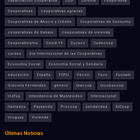
capacitación cooperativa
CCU
Colonia
cooperativa
Cooperativas
cooperativas agrarias
Cooperativas de Ahorro y Crédito
Cooperativas de Consumo
cooperativas de trabajo
cooperativas de vivienda
Cooperativismo
Covid-19
Cucacc
Cudecoop
cursos
Día Internacional de las Cooperativas
Economía Social
Economía Social y Solidaria
educación
España
FCPU
Fecovi
Fucc
Fucvam
Graciela Fernández
género
Inacoop
Incubacoop
Inefop
Intendencia de Montevideo
Internacional
llamados
Paysandú
Procoop
solidaridad
SíCoop
Uruguay
Vivienda
Últimas Noticias