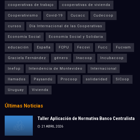
cooperativas de trabajo
cooperativas de vivienda
Cooperativismo
Covid-19
Cucacc
Cudecoop
cursos
Día Internacional de las Cooperativas
Economía Social
Economía Social y Solidaria
educación
España
FCPU
Fecovi
Fucc
Fucvam
Graciela Fernández
género
Inacoop
Incubacoop
Inefop
Intendencia de Montevideo
Internacional
llamados
Paysandú
Procoop
solidaridad
SíCoop
Uruguay
Vivienda
Últimas Noticias
Taller Aplicación de Normativa Banco Centralista
21 ABRIL 2026