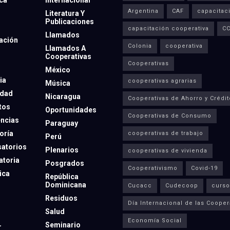
Argentina
CAF
capacitac
Literatura Y
Publicaciones
capacitación cooperativa
C
Llamados
ación
Colonia
cooperativa
Llamados A
Cooperativas
Cooperativas
México
ia
cooperativas agrarias
Música
dad
Nicaragua
Cooperativas de Ahorro y Crédit
tos
Oportunidades
Cooperativas de Consumo
ncias
Paraguay
oría
cooperativas de trabajo
Perú
atorios
Plenarios
cooperativas de vivienda
toria
Posgrados
Cooperativismo
Covid-19
ica
República
Dominicana
Cucacc
Cudecoop
curso
Residuos
Día Internacional de las Cooper
Salud
Economía Social
Seminario
r