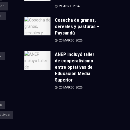
ión
21 ABRIL 2026
CU
Cosecha de granos,
cereales y pasturas –
Paysandú
20 MARZO 2026
ANEP incluyó taller
o
de cooperativismo
entre optativas de
Educación Media
Superior
20 MARZO 2026
s
ativas