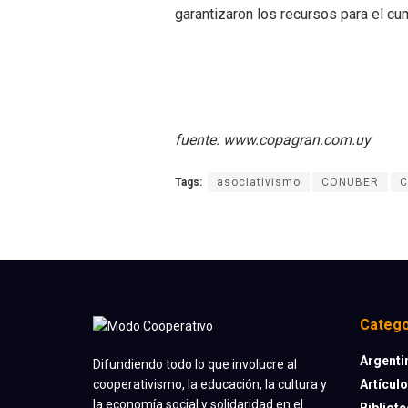
garantizaron los recursos para el c
fuente: www.copagran.com.uy
Tags:
asociativismo
CONUBER
C
Catego
Argenti
Difundiendo todo lo que involucre al
Artícul
cooperativismo, la educación, la cultura y
la economía social y solidaridad en el
Bibliot