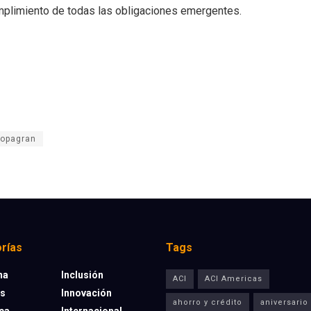
umplimiento de todas las obligaciones emergentes.
opagran
rías
Tags
na
Inclusión
ACI
ACI Americas
os
Innovación
ahorro y crédito
aniversario
eca
Internacional