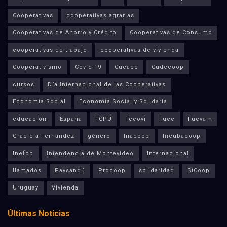
Cooperativas
cooperativas agrarias
Cooperativas de Ahorro y Crédito
Cooperativas de Consumo
cooperativas de trabajo
cooperativas de vivienda
Cooperativismo
Covid-19
Cucacc
Cudecoop
cursos
Día Internacional de las Cooperativas
Economía Social
Economía Social y Solidaria
educación
España
FCPU
Fecovi
Fucc
Fucvam
Graciela Fernández
género
Inacoop
Incubacoop
Inefop
Intendencia de Montevideo
Internacional
llamados
Paysandú
Procoop
solidaridad
SíCoop
Uruguay
Vivienda
Últimas Noticias