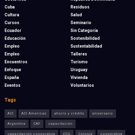
Cuba
Residuos
Cultura
Salud
Cursos
Seminario
Ecuador
Sin Categoría
Educación
Sostenibilidad
Empleo
Sustentabilidad
Empleo
Talleres
Encuentros
Turismo
Enfoque
Uruguay
España
Vivienda
Eventos
Voluntarios
Tags
ACI
ACI Americas
ahorro y crédito
aniversario
Argentina
CAF
capacitación
capacitación cooperativa
CCU
Colonia
cooperativa