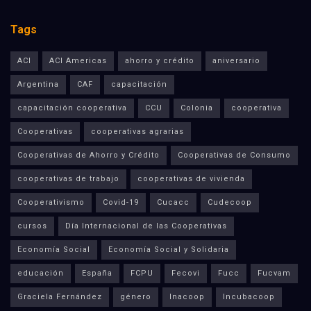
Tags
ACI
ACI Americas
ahorro y crédito
aniversario
Argentina
CAF
capacitación
capacitación cooperativa
CCU
Colonia
cooperativa
Cooperativas
cooperativas agrarias
Cooperativas de Ahorro y Crédito
Cooperativas de Consumo
cooperativas de trabajo
cooperativas de vivienda
Cooperativismo
Covid-19
Cucacc
Cudecoop
cursos
Día Internacional de las Cooperativas
Economía Social
Economía Social y Solidaria
educación
España
FCPU
Fecovi
Fucc
Fucvam
Graciela Fernández
género
Inacoop
Incubacoop