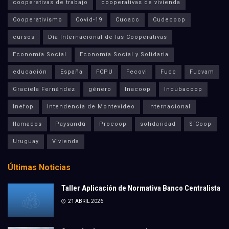
cooperativas de trabajo
cooperativas de vivienda
Cooperativismo
Covid-19
Cucacc
Cudecoop
cursos
Día Internacional de las Cooperativas
Economía Social
Economía Social y Solidaria
educación
España
FCPU
Fecovi
Fucc
Fucvam
Graciela Fernández
género
Inacoop
Incubacoop
Inefop
Intendencia de Montevideo
Internacional
llamados
Paysandú
Procoop
solidaridad
SíCoop
Uruguay
Vivienda
Últimas Noticias
Taller Aplicación de Normativa Banco Centralista
21 ABRIL 2026