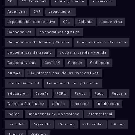
ACI
ACI Americas
ahorro y crédito
aniversario
Argentina
CAF
capacitación
capacitación cooperativa
CCU
Colonia
cooperativa
Cooperativas
cooperativas agrarias
Cooperativas de Ahorro y Crédito
Cooperativas de Consumo
cooperativas de trabajo
cooperativas de vivienda
Cooperativismo
Covid-19
Cucacc
Cudecoop
cursos
Día Internacional de las Cooperativas
Economía Social
Economía Social y Solidaria
educación
España
FCPU
Fecovi
Fucc
Fucvam
Graciela Fernández
género
Inacoop
Incubacoop
Inefop
Intendencia de Montevideo
Internacional
llamados
Paysandú
Procoop
solidaridad
SíCoop
Uruguay
Vivienda