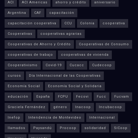
ACI
ACI Americas
ahorro y crédito
aniversario
Argentina
CAF
capacitación
capacitación cooperativa
CCU
Colonia
cooperativa
Cooperativas
cooperativas agrarias
Cooperativas de Ahorro y Crédito
Cooperativas de Consumo
cooperativas de trabajo
cooperativas de vivienda
Cooperativismo
Covid-19
Cucacc
Cudecoop
cursos
Día Internacional de las Cooperativas
Economía Social
Economía Social y Solidaria
educación
España
FCPU
Fecovi
Fucc
Fucvam
Graciela Fernández
género
Inacoop
Incubacoop
Inefop
Intendencia de Montevideo
Internacional
llamados
Paysandú
Procoop
solidaridad
SíCoop