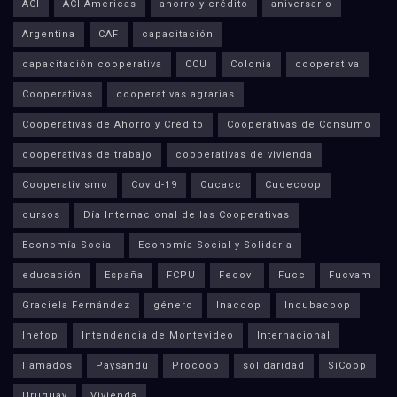
ACI
ACI Americas
ahorro y crédito
aniversario
Argentina
CAF
capacitación
capacitación cooperativa
CCU
Colonia
cooperativa
Cooperativas
cooperativas agrarias
Cooperativas de Ahorro y Crédito
Cooperativas de Consumo
cooperativas de trabajo
cooperativas de vivienda
Cooperativismo
Covid-19
Cucacc
Cudecoop
cursos
Día Internacional de las Cooperativas
Economía Social
Economía Social y Solidaria
educación
España
FCPU
Fecovi
Fucc
Fucvam
Graciela Fernández
género
Inacoop
Incubacoop
Inefop
Intendencia de Montevideo
Internacional
llamados
Paysandú
Procoop
solidaridad
SíCoop
Uruguay
Vivienda