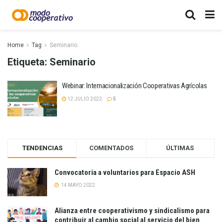
Home
Tag
Seminario
Etiqueta:
Seminario
Webinar: Internacionalización Cooperativas Agrícolas
12 JULIO 2022
5
TENDENCIAS
COMENTADOS
ÚLTIMAS
Convocatoria a voluntarios para Espacio ASH
14 MAYO 2022
Alianza entre cooperativismo y sindicalismo para
contribuir al cambio social al servicio del bien