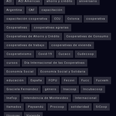
ACI
ACI Americas
ahorro y crédito
aniversario
Argentina
CAF
capacitación
capacitación cooperativa
CCU
Colonia
cooperativa
Cooperativas
cooperativas agrarias
Cooperativas de Ahorro y Crédito
Cooperativas de Consumo
cooperativas de trabajo
cooperativas de vivienda
Cooperativismo
Covid-19
Cucacc
Cudecoop
cursos
Día Internacional de las Cooperativas
Economía Social
Economía Social y Solidaria
educación
España
FCPU
Fecovi
Fucc
Fucvam
Graciela Fernández
género
Inacoop
Incubacoop
Inefop
Intendencia de Montevideo
Internacional
llamados
Paysandú
Procoop
solidaridad
SíCoop
Uruguay
Vivienda