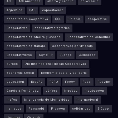
ACI
ACI Americas
ahorro y crédito
aniversario
Argentina
CAF
capacitación
capacitación cooperativa
CCU
Colonia
cooperativa
Cooperativas
cooperativas agrarias
Cooperativas de Ahorro y Crédito
Cooperativas de Consumo
cooperativas de trabajo
cooperativas de vivienda
Cooperativismo
Covid-19
Cucacc
Cudecoop
cursos
Día Internacional de las Cooperativas
Economía Social
Economía Social y Solidaria
educación
España
FCPU
Fecovi
Fucc
Fucvam
Graciela Fernández
género
Inacoop
Incubacoop
Inefop
Intendencia de Montevideo
Internacional
llamados
Paysandú
Procoop
solidaridad
SíCoop
Uruguay
Vivienda