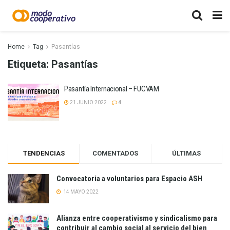
Home
Tag
Pasantías
Etiqueta:
Pasantías
Pasantía Internacional – FUCVAM
21 JUNIO 2022
4
TENDENCIAS
COMENTADOS
ÚLTIMAS
Convocatoria a voluntarios para Espacio ASH
14 MAYO 2022
Alianza entre cooperativismo y sindicalismo para
contribuir al cambio social al servicio del bien