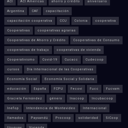
ACI
ACI Americas
ahorro y crédito
aniversario
Argentina
CAF
capacitación
capacitación cooperativa
CCU
Colonia
cooperativa
Cooperativas
cooperativas agrarias
Cooperativas de Ahorro y Crédito
Cooperativas de Consumo
cooperativas de trabajo
cooperativas de vivienda
Cooperativismo
Covid-19
Cucacc
Cudecoop
cursos
Día Internacional de las Cooperativas
Economía Social
Economía Social y Solidaria
educación
España
FCPU
Fecovi
Fucc
Fucvam
Graciela Fernández
género
Inacoop
Incubacoop
Inefop
Intendencia de Montevideo
Internacional
llamados
Paysandú
Procoop
solidaridad
SíCoop
Uruguay
Vivienda