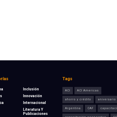
rías
Tags
na
Inclusión
ACI
ACI Americas
os
Innovación
ahorro y crédito
aniversario
eca
Internacional
Argentina
CAF
capacitac
Literatura Y
Publicaciones