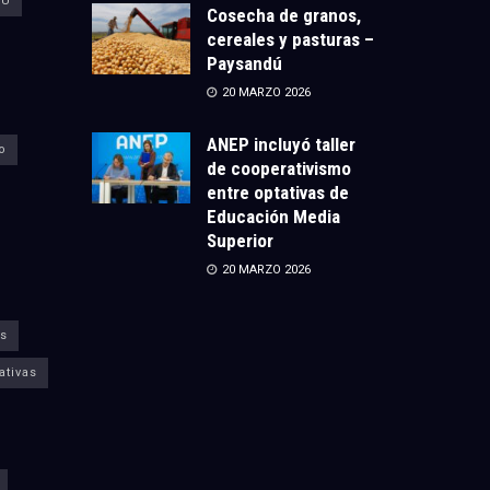
CU
Cosecha de granos,
cereales y pasturas –
Paysandú
20 MARZO 2026
ANEP incluyó taller
o
de cooperativismo
entre optativas de
Educación Media
Superior
20 MARZO 2026
s
ativas