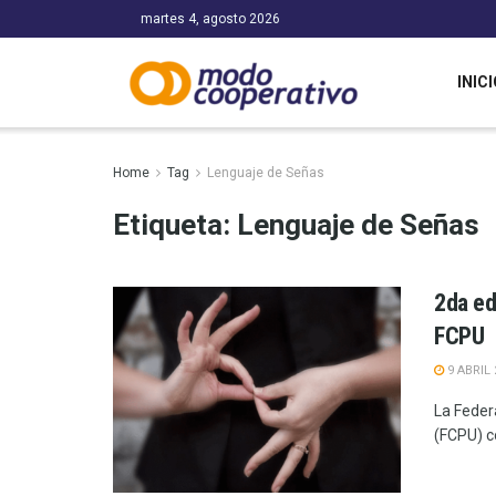
martes 4, agosto 2026
INICI
Home
Tag
Lenguaje de Señas
Etiqueta:
Lenguaje de Señas
2da ed
FCPU
9 ABRIL 
La Feder
(FCPU) c