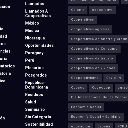
capacitación cooperativa
C
Llamados
ación
Colonia
cooperativa
Llamados A
Cooperativas
Cooperativas
México
ia
cooperativas agrarias
Música
dad
Nicaragua
Cooperativas de Ahorro y Crédit
tos
Oportunidades
Cooperativas de Consumo
ncias
Paraguay
oría
cooperativas de trabajo
Perú
atorios
Plenarios
cooperativas de vivienda
toria
Posgrados
Cooperativismo
Covid-19
ica
República
Dominicana
Cucacc
Cudecoop
curso
Residuos
Día Internacional de las Cooper
Salud
Economía Social
Seminario
r
Sin Categoría
Economía Social y Solidaria
ión
Sostenibilidad
educación
España
FCPU